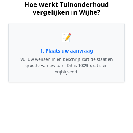
Hoe werkt Tuinonderhoud
vergelijken in Wijhe?
📝
1. Plaats uw aanvraag
Vul uw wensen in en beschrijf kort de staat en
grootte van uw tuin. Dit is 100% gratis en
vrijblijvend.
🤝
2. Ontvang offertes
Kom in contact met maximaal 3 erkende en
gecontroleerde tuinmannen uit regio Wijhe.