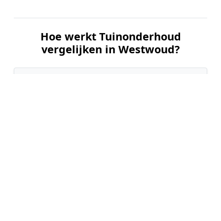
Hoe werkt Tuinonderhoud
vergelijken in Westwoud?
📝
1. Plaats uw aanvraag
Vul uw wensen in en beschrijf kort de staat en
grootte van uw tuin. Dit is 100% gratis en
vrijblijvend.
🤝