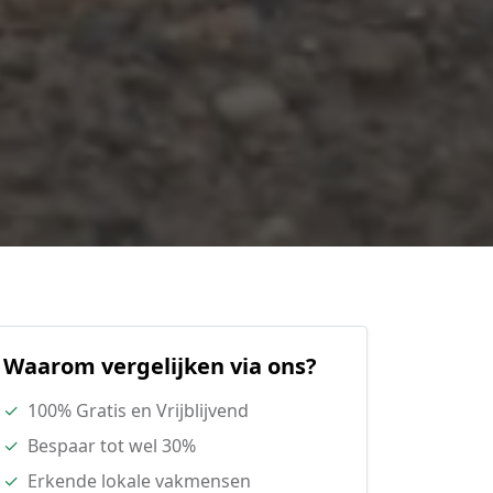
Waarom vergelijken via ons?
✓
100% Gratis en Vrijblijvend
✓
Bespaar tot wel 30%
✓
Erkende lokale vakmensen