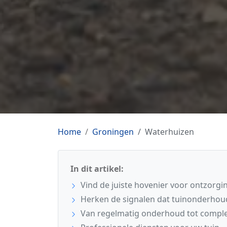
Home
Groningen
Waterhuizen
In dit artikel:
Vind de juiste hovenier voor ontzorgi
Herken de signalen dat tuinonderhoud
Van regelmatig onderhoud tot comple