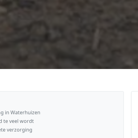
ng in Waterhuizen
 te veel wordt
te verzorging