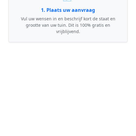
1. Plaats uw aanvraag
Vul uw wensen in en beschrijf kort de staat en
grootte van uw tuin. Dit is 100% gratis en
vrijblijvend.
🤝
2. Ontvang offertes
Kom in contact met maximaal 3 erkende en
gecontroleerde tuinmannen uit regio Munnekezijl.
💰