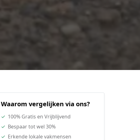
Waarom vergelijken via ons?
✓
100% Gratis en Vrijblijvend
✓
Bespaar tot wel 30%
✓
Erkende lokale vakmensen