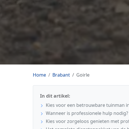
Home
Brabant
Goirle
In dit artikel:
Kies voor een betrouwbare tuinman in
Wanneer is professionele hulp nodig?
Kies voor zorgeloos genieten met pro