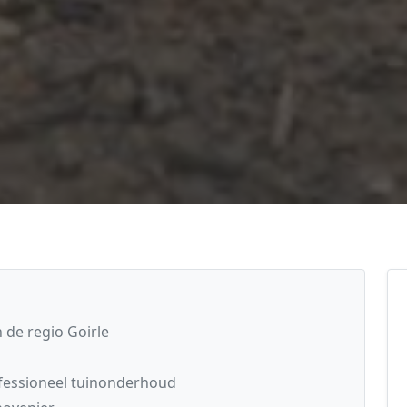
 de regio Goirle
fessioneel tuinonderhoud