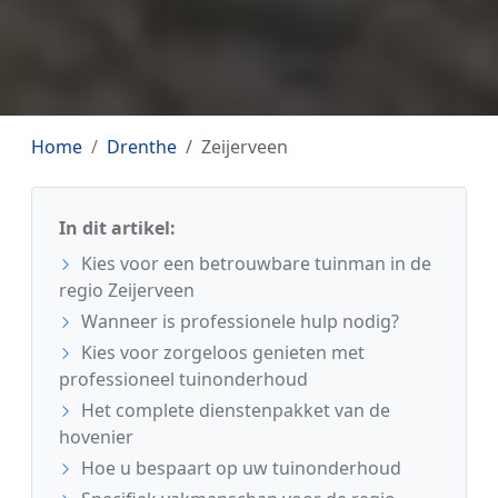
Home
Drenthe
Zeijerveen
In dit artikel:
Kies voor een betrouwbare tuinman in de
regio Zeijerveen
Wanneer is professionele hulp nodig?
Kies voor zorgeloos genieten met
professioneel tuinonderhoud
Het complete dienstenpakket van de
hovenier
Hoe u bespaart op uw tuinonderhoud