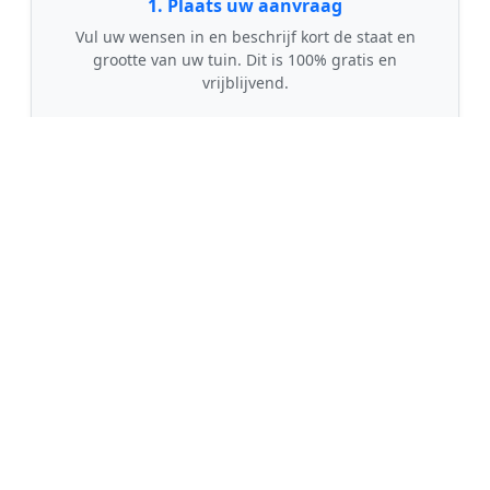
1. Plaats uw aanvraag
Vul uw wensen in en beschrijf kort de staat en
grootte van uw tuin. Dit is 100% gratis en
vrijblijvend.
🤝
2. Ontvang offertes
Kom in contact met maximaal 3 erkende en
gecontroleerde tuinmannen uit regio Zeijerveen.
💰
3. Vergelijk & Bespaar