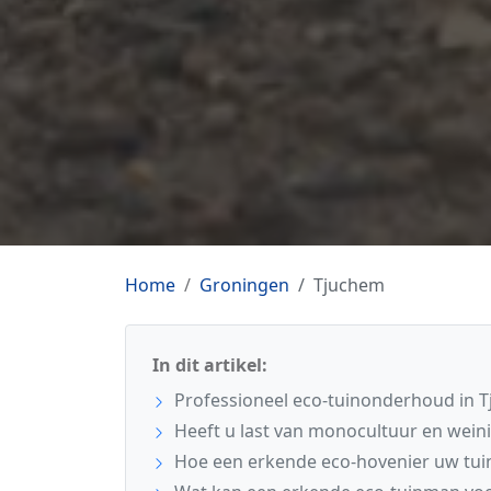
Home
Groningen
Tjuchem
In dit artikel:
Professioneel eco-tuinonderhoud in 
Heeft u last van monocultuur en weinig
Hoe een erkende eco-hovenier uw tui