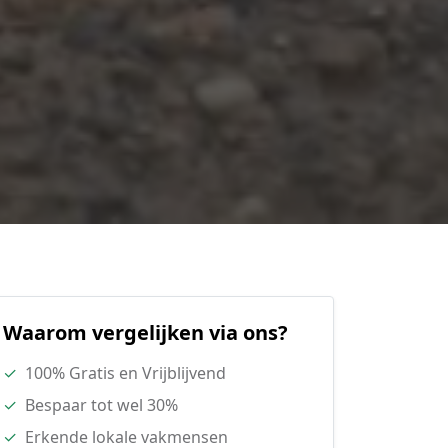
Waarom vergelijken via ons?
✓
100% Gratis en Vrijblijvend
✓
Bespaar tot wel 30%
✓
Erkende lokale vakmensen