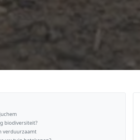
Tjuchem
 biodiversiteit?
n verduurzaamt