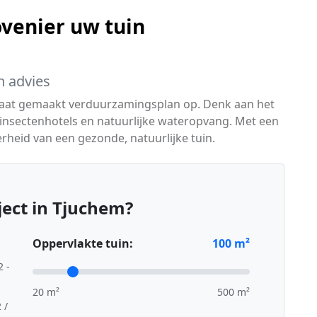
venier uw tuin
h advies
maat gemaakt verduurzamingsplan op. Denk aan het
insectenhotels en natuurlijke wateropvang. Met een
heid van een gezonde, natuurlijke tuin.
ect in Tjuchem?
Oppervlakte tuin:
100
m²
2 -
20 m²
500 m²
 /