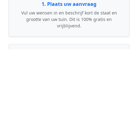
1. Plaats uw aanvraag
Vul uw wensen in en beschrijf kort de staat en
grootte van uw tuin. Dit is 100% gratis en
vrijblijvend.
🤝
2. Ontvang offertes
Kom in contact met maximaal 3 erkende en
gecontroleerde tuinmannen uit regio Sonnega.
💰
3. Vergelijk & Bespaar