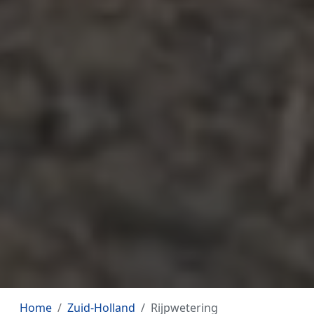
Home
Zuid-Holland
Rijpwetering