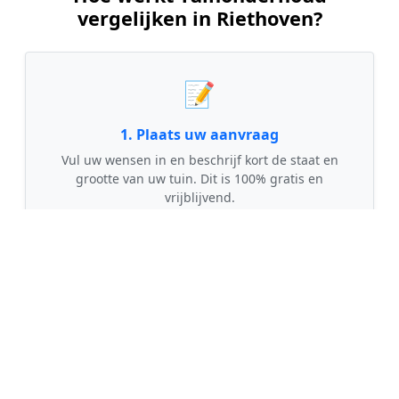
vergelijken in Riethoven?
📝
1. Plaats uw aanvraag
Vul uw wensen in en beschrijf kort de staat en
grootte van uw tuin. Dit is 100% gratis en
vrijblijvend.
🤝
2. Ontvang offertes
Kom in contact met maximaal 3 erkende en
gecontroleerde tuinmannen uit regio Riethoven.