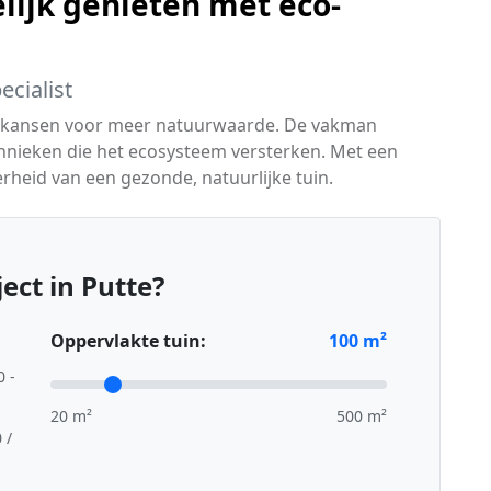
lijk genieten met eco-
cialist
eert kansen voor meer natuurwaarde. De vakman
chnieken die het ecosysteem versterken. Met een
heid van een gezonde, natuurlijke tuin.
ect in Putte?
Oppervlakte tuin:
100
m²
0 -
20 m²
500 m²
 /