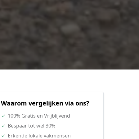
Waarom vergelijken via ons?
✓
100% Gratis en Vrijblijvend
✓
Bespaar tot wel 30%
✓
Erkende lokale vakmensen