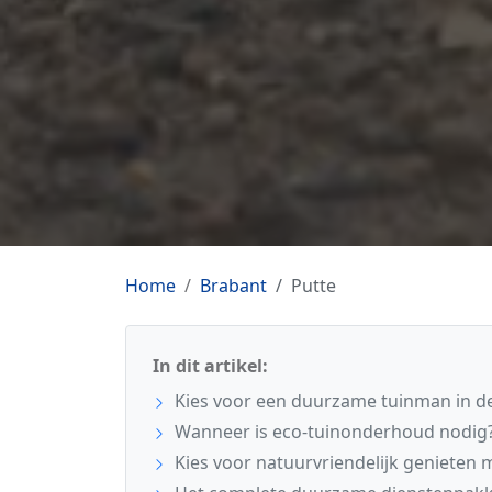
Home
Brabant
Putte
In dit artikel:
Kies voor een duurzame tuinman in de
Wanneer is eco-tuinonderhoud nodig
Kies voor natuurvriendelijk genieten