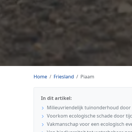
Home
Friesland
Piaam
In dit artikel:
Milieuvriendelijk tuinonderhoud door 
Voorkom ecologische schade door tijdi
Vakmanschap voor een ecologisch eve