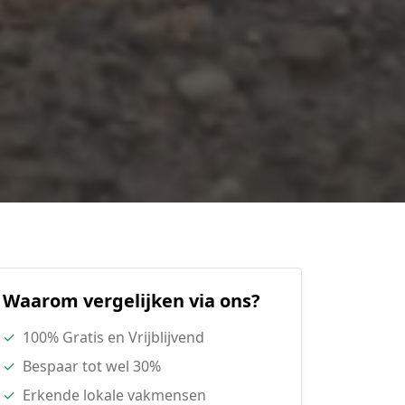
Waarom vergelijken via ons?
✓
100% Gratis en Vrijblijvend
✓
Bespaar tot wel 30%
✓
Erkende lokale vakmensen