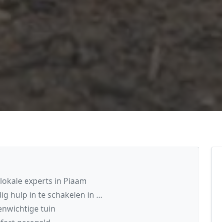
lokale experts in Piaam
g hulp in te schakelen in …
nwichtige tuin