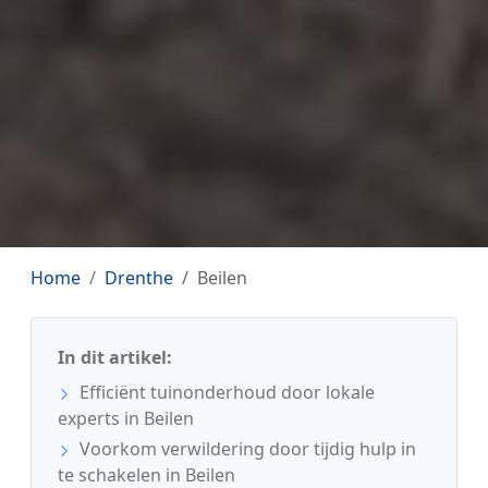
Home
Drenthe
Beilen
In dit artikel:
Efficiënt tuinonderhoud door lokale
experts in Beilen
Voorkom verwildering door tijdig hulp in
te schakelen in Beilen