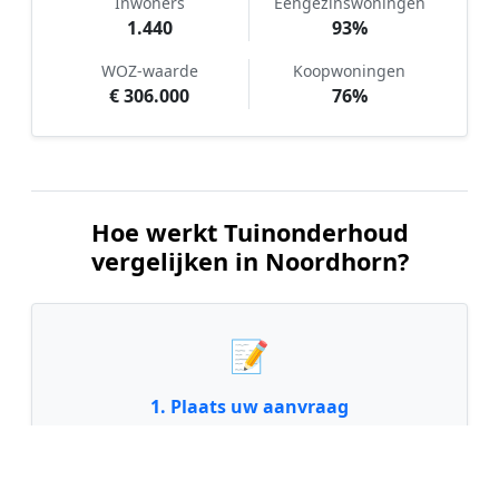
Inwoners
Eengezinswoningen
1.440
93%
WOZ-waarde
Koopwoningen
€ 306.000
76%
Hoe werkt Tuinonderhoud
vergelijken in Noordhorn?
📝
1. Plaats uw aanvraag
Vul uw wensen in en beschrijf kort de staat en
grootte van uw tuin. Dit is 100% gratis en
vrijblijvend.