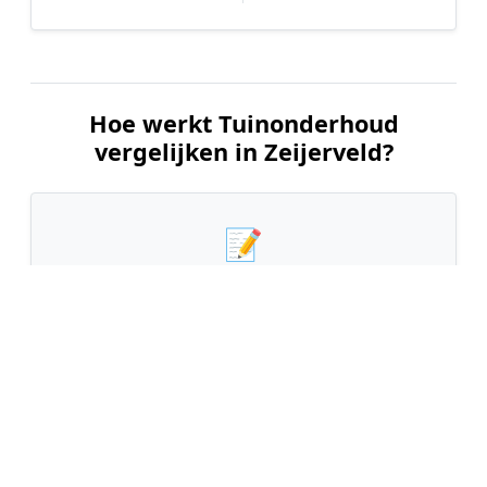
Hoe werkt Tuinonderhoud
vergelijken in Zeijerveld?
📝
1. Plaats uw aanvraag
Vul uw wensen in en beschrijf kort de staat en
grootte van uw tuin. Dit is 100% gratis en
vrijblijvend.
🤝