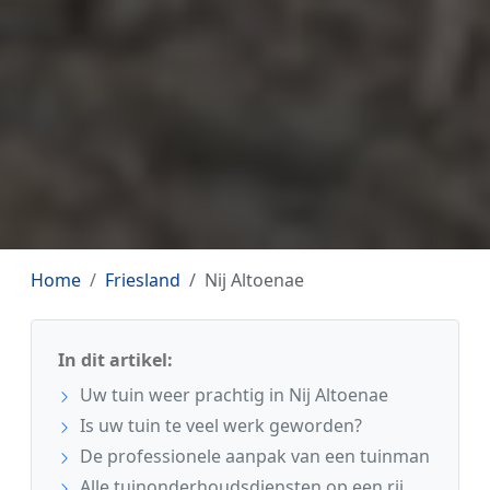
Home
Friesland
Nij Altoenae
In dit artikel:
Uw tuin weer prachtig in Nij Altoenae
Is uw tuin te veel werk geworden?
De professionele aanpak van een tuinman
Alle tuinonderhoudsdiensten op een rij