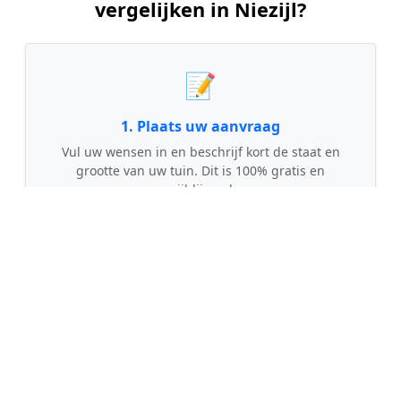
vergelijken in Niezijl?
📝
1. Plaats uw aanvraag
Vul uw wensen in en beschrijf kort de staat en
grootte van uw tuin. Dit is 100% gratis en
vrijblijvend.
🤝
2. Ontvang offertes
Kom in contact met maximaal 3 erkende en
gecontroleerde tuinmannen uit regio Niezijl.