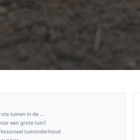
ote tuinen in de …
oor een grote tuin?
fessioneel tuinonderhoud