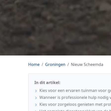
Home
Groningen
Nieuw Scheemda
In dit artikel:
Kies voor een ervaren tuinman voor gr
Wanneer is professionele hulp nodig v
Kies voor zorgeloos genieten met pro