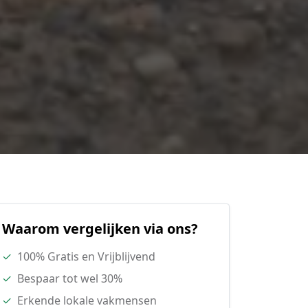
Waarom vergelijken via ons?
✓
100% Gratis en Vrijblijvend
✓
Bespaar tot wel 30%
✓
Erkende lokale vakmensen