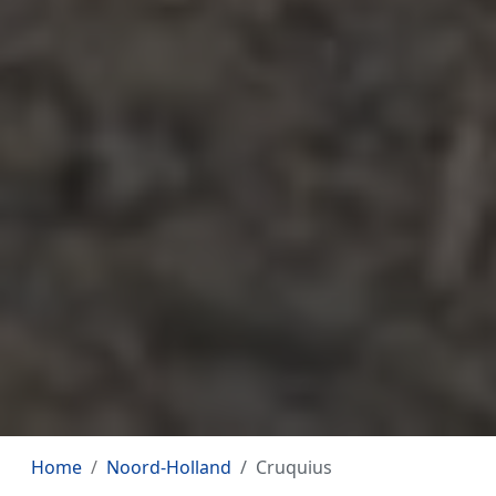
Home
Noord-Holland
Cruquius