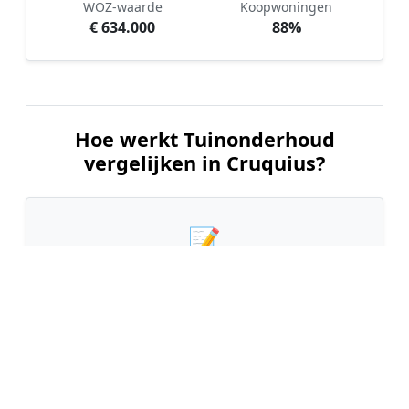
WOZ-waarde
Koopwoningen
€ 634.000
88%
Hoe werkt Tuinonderhoud
vergelijken in Cruquius?
📝
1. Plaats uw aanvraag
Vul uw wensen in en beschrijf kort de staat en
grootte van uw tuin. Dit is 100% gratis en
vrijblijvend.