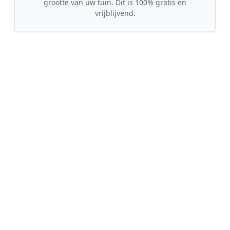
grootte van uw tuin. Dit is 100% gratis en
vrijblijvend.
🤝
2. Ontvang offertes
Kom in contact met maximaal 3 erkende en
gecontroleerde tuinmannen uit regio Jonkersvaart.
💰
3. Vergelijk & Bespaar
Vergelijk de prijzen en garanties, kies de beste
vakman en bespaar direct tot wel 30% op de