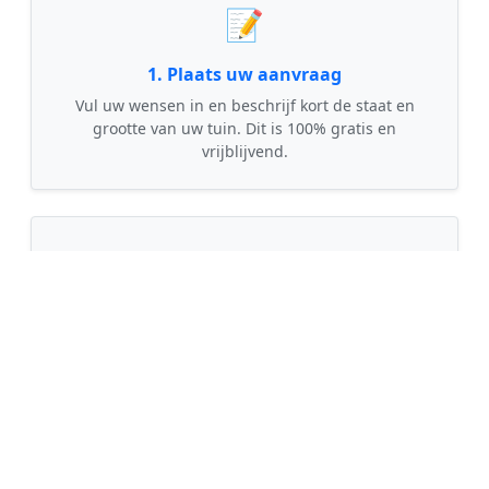
📝
1. Plaats uw aanvraag
Vul uw wensen in en beschrijf kort de staat en
grootte van uw tuin. Dit is 100% gratis en
vrijblijvend.
🤝
2. Ontvang offertes
Kom in contact met maximaal 3 erkende en
gecontroleerde tuinmannen uit regio
Mariaparochie.