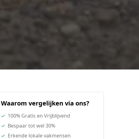
Waarom vergelijken via ons?
✓
100% Gratis en Vrijblijvend
✓
Bespaar tot wel 30%
✓
Erkende lokale vakmensen