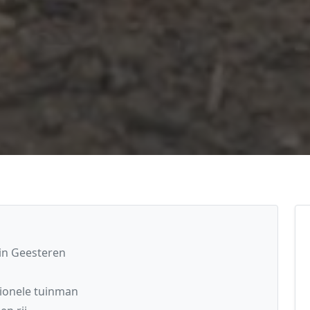
in Geesteren
ionele tuinman