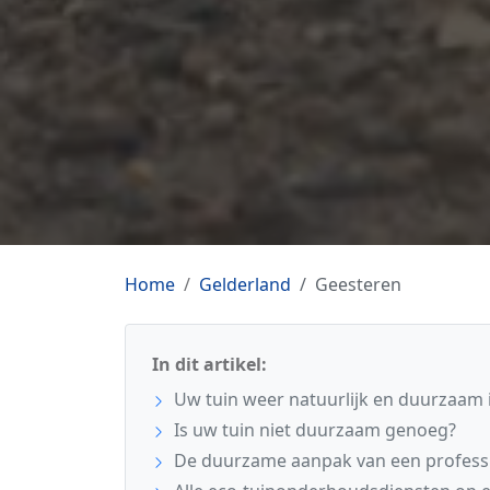
Home
Gelderland
Geesteren
In dit artikel:
Uw tuin weer natuurlijk en duurzaam 
Is uw tuin niet duurzaam genoeg?
De duurzame aanpak van een profess