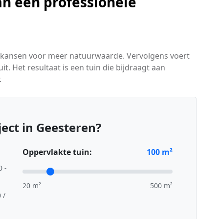
n een professionele
ert kansen voor meer natuurwaarde. Vervolgens voert
t. Het resultaat is een tuin die bijdraagt aan
.
ect in Geesteren?
Oppervlakte tuin:
100
m²
0 -
20 m²
500 m²
 /