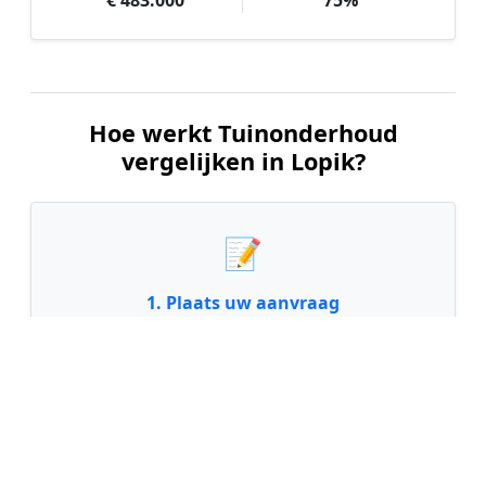
€ 483.000
75%
Hoe werkt Tuinonderhoud
vergelijken in Lopik?
📝
1. Plaats uw aanvraag
Vul uw wensen in en beschrijf kort de staat en
grootte van uw tuin. Dit is 100% gratis en
vrijblijvend.