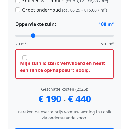
Snoeien & trimmen
(ca. €3,12 - €6,88 / m²)
Groot onderhoud
(ca. €6,25 - €15,00 / m²)
Oppervlakte tuin:
100
m²
20 m²
500 m²
Mijn tuin is sterk verwilderd en heeft
een flinke opknapbeurt nodig.
Geschatte kosten (2026):
€ 190
€ 440
-
Bereken de exacte prijs voor uw woning in Lopik
via onderstaande knop.