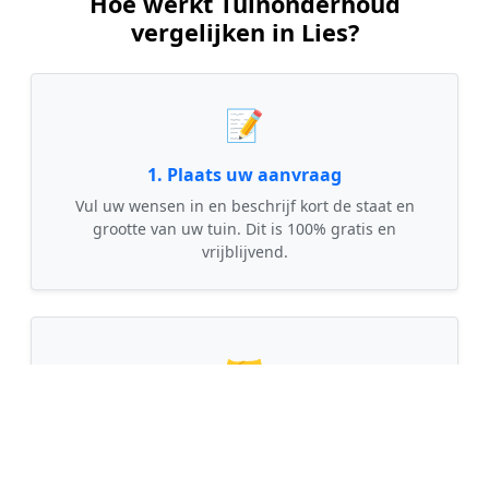
Hoe werkt Tuinonderhoud
vergelijken in Lies?
📝
1. Plaats uw aanvraag
Vul uw wensen in en beschrijf kort de staat en
grootte van uw tuin. Dit is 100% gratis en
vrijblijvend.
🤝
2. Ontvang offertes
Kom in contact met maximaal 3 erkende en
gecontroleerde tuinmannen uit regio Lies.