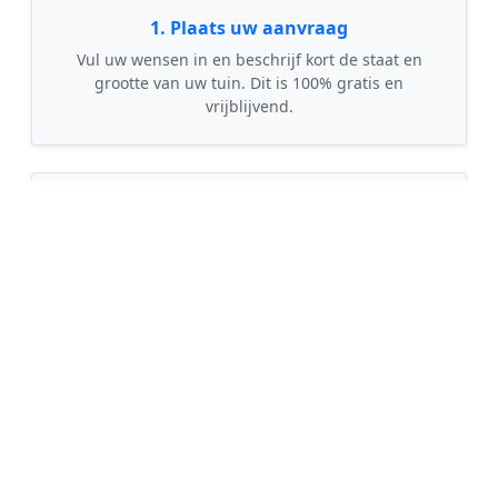
1. Plaats uw aanvraag
Vul uw wensen in en beschrijf kort de staat en
grootte van uw tuin. Dit is 100% gratis en
vrijblijvend.
🤝
2. Ontvang offertes
Kom in contact met maximaal 3 erkende en
gecontroleerde tuinmannen uit regio Hee.
💰