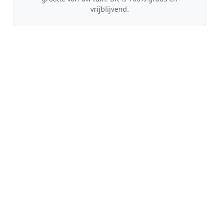
vrijblijvend.
🤝
2. Ontvang offertes
Kom in contact met maximaal 3 erkende en
gecontroleerde tuinmannen uit regio Lathum.
💰
3. Vergelijk & Bespaar
Vergelijk de prijzen en garanties, kies de beste
vakman en bespaar direct tot wel 30% op de
kosten!