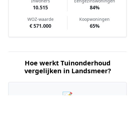
Inwoners
Eengezinswoningen
10.515
84%
WOZ-waarde
Koopwoningen
€ 571.000
65%
Hoe werkt Tuinonderhoud
vergelijken in Landsmeer?
📝
1. Plaats uw aanvraag
Vul uw wensen in en beschrijf kort de staat en
grootte van uw tuin. Dit is 100% gratis en
vrijblijvend.