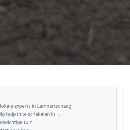
 lokale experts in Lambertschaag
g hulp in te schakelen in …
nwichtige tuin