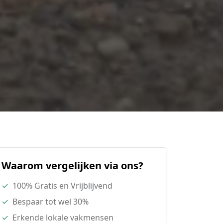
Waarom vergelijken via ons?
✓
100% Gratis en Vrijblijvend
✓
Bespaar tot wel 30%
✓
Erkende lokale vakmensen