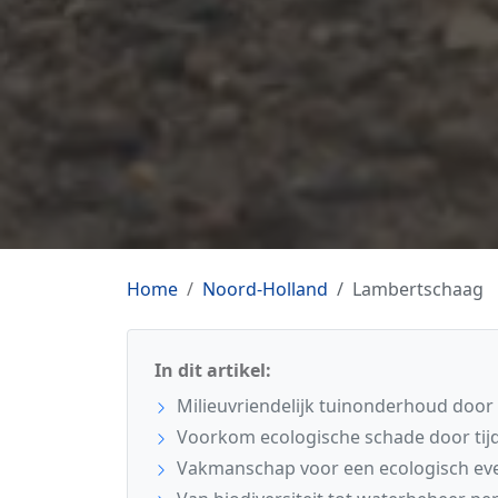
Home
Noord-Holland
Lambertschaag
In dit artikel:
Milieuvriendelijk tuinonderhoud door
Voorkom ecologische schade door tijdi
Vakmanschap voor een ecologisch eve