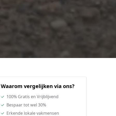
Waarom vergelijken via ons?
✓
100% Gratis en Vrijblijvend
✓
Bespaar tot wel 30%
✓
Erkende lokale vakmensen