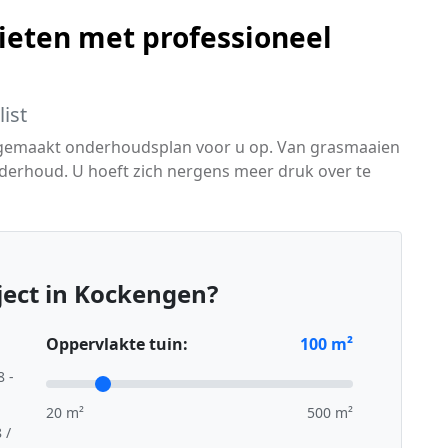
ieten met professioneel
ist
 gemaakt onderhoudsplan voor u op. Van grasmaaien
derhoud. U hoeft zich nergens meer druk over te
ject in Kockengen?
Oppervlakte tuin:
100
m²
8 -
20 m²
500 m²
 /