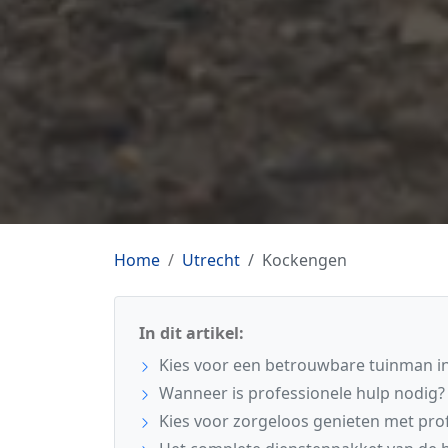
Home
Utrecht
Kockengen
In dit artikel:
Kies voor een betrouwbare tuinman i
Wanneer is professionele hulp nodig?
Kies voor zorgeloos genieten met pro