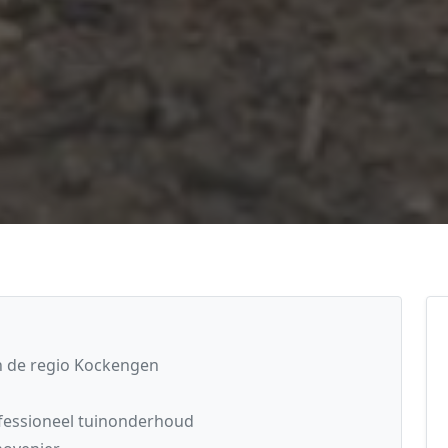
n de regio Kockengen
fessioneel tuinonderhoud