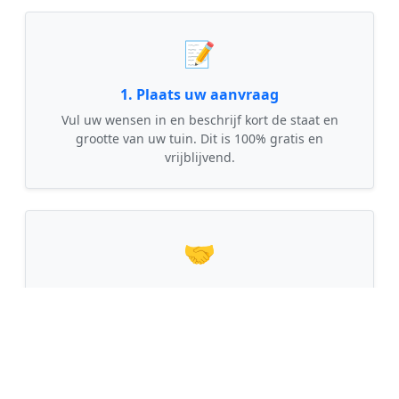
📝
1. Plaats uw aanvraag
Vul uw wensen in en beschrijf kort de staat en
grootte van uw tuin. Dit is 100% gratis en
vrijblijvend.
🤝
2. Ontvang offertes
Kom in contact met maximaal 3 erkende en
gecontroleerde tuinmannen uit regio Heinenoord.