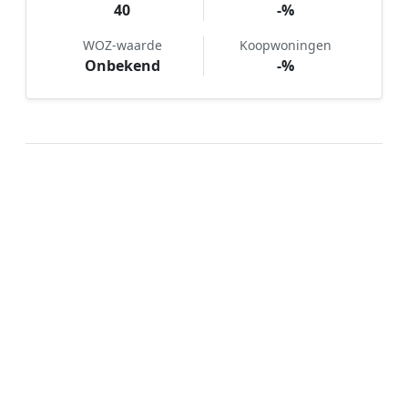
40
-%
WOZ-waarde
Koopwoningen
Onbekend
-%
Hoe werkt Tuinonderhoud
vergelijken in Klooster Lidlum?
📝
1. Plaats uw aanvraag
Vul uw wensen in en beschrijf kort de staat en
grootte van uw tuin. Dit is 100% gratis en
vrijblijvend.