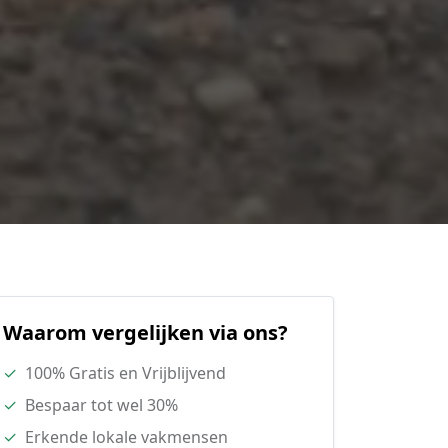
Waarom vergelijken via ons?
✓
100% Gratis en Vrijblijvend
✓
Bespaar tot wel 30%
✓
Erkende lokale vakmensen