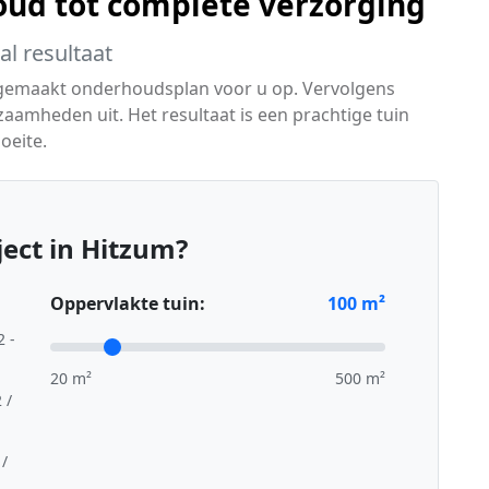
ud tot complete verzorging
l resultaat
 gemaakt onderhoudsplan voor u op. Vervolgens
zaamheden uit. Het resultaat is een prachtige tuin
oeite.
ect in Hitzum?
Oppervlakte tuin:
100
m²
2 -
20 m²
500 m²
 /
 /