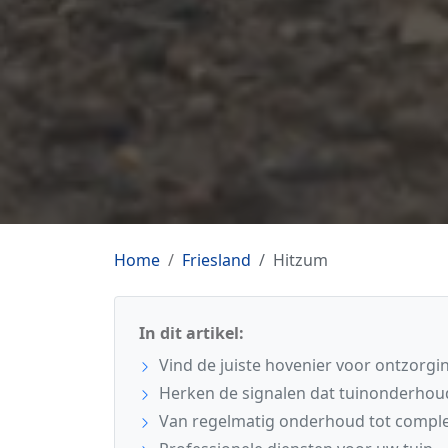
Home
Friesland
Hitzum
In dit artikel:
Vind de juiste hovenier voor ontzorgi
Herken de signalen dat tuinonderhoud
Van regelmatig onderhoud tot comple