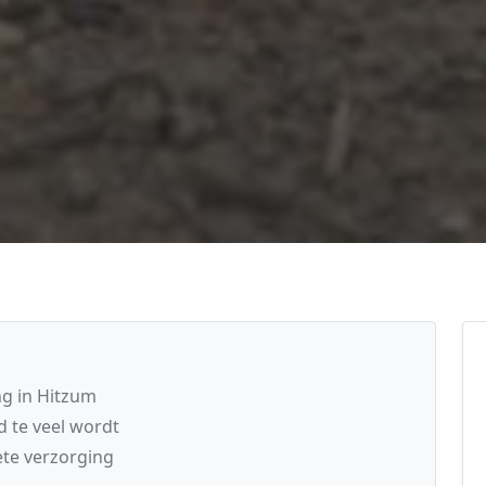
ng in Hitzum
 te veel wordt
te verzorging