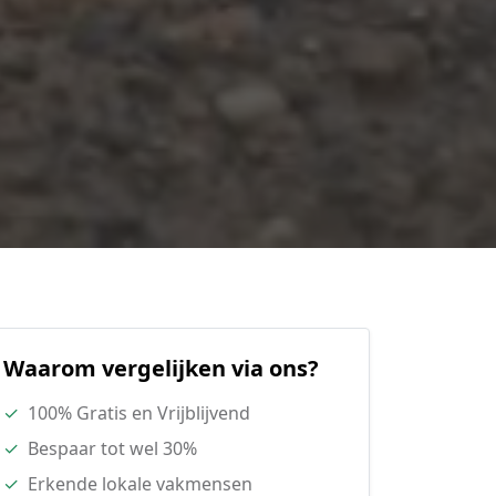
Waarom vergelijken via ons?
✓
100% Gratis en Vrijblijvend
✓
Bespaar tot wel 30%
✓
Erkende lokale vakmensen