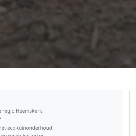
e regio Heemskerk
?
 met eco-tuinonderhoud