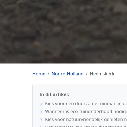
Home
Noord-Holland
Heemskerk
In dit artikel:
Kies voor een duurzame tuinman in d
Wanneer is eco-tuinonderhoud nodig
Kies voor natuurvriendelijk genieten