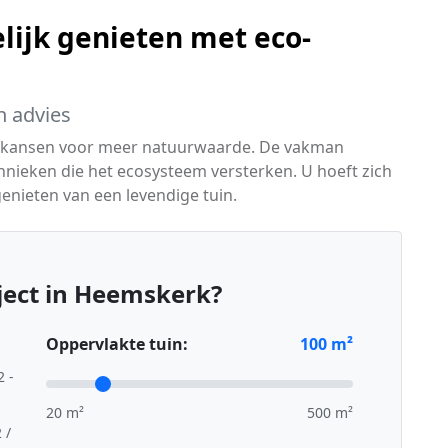
lijk genieten met eco-
h advies
eert kansen voor meer natuurwaarde. De vakman
hnieken die het ecosysteem versterken. U hoeft zich
nieten van een levendige tuin.
ject in Heemskerk?
Oppervlakte tuin:
100
m²
2 -
20 m²
500 m²
 /