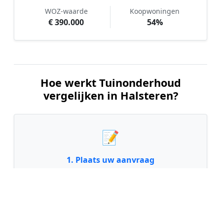
WOZ-waarde
Koopwoningen
€ 390.000
54%
Hoe werkt Tuinonderhoud
vergelijken in Halsteren?
📝
1. Plaats uw aanvraag
Vul uw wensen in en beschrijf kort de staat en
grootte van uw tuin. Dit is 100% gratis en
vrijblijvend.