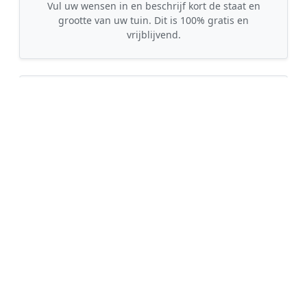
Vul uw wensen in en beschrijf kort de staat en
grootte van uw tuin. Dit is 100% gratis en
vrijblijvend.
🤝
2. Ontvang offertes
Kom in contact met maximaal 3 erkende en
gecontroleerde tuinmannen uit regio De Hoeve.
💰
3. Vergelijk & Bespaar
Vergelijk de prijzen en garanties, kies de beste