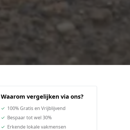
Waarom vergelijken via ons?
✓
100% Gratis en Vrijblijvend
✓
Bespaar tot wel 30%
✓
Erkende lokale vakmensen