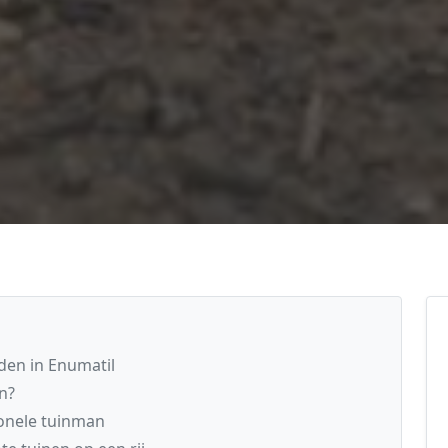
den in Enumatil
n?
ionele tuinman