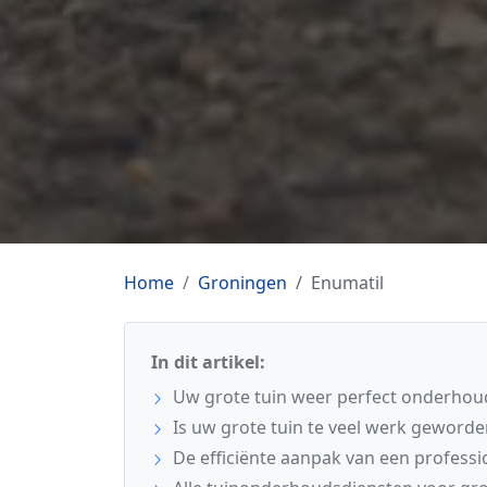
Home
Groningen
Enumatil
In dit artikel:
Uw grote tuin weer perfect onderhou
Is uw grote tuin te veel werk geworde
De efficiënte aanpak van een profess