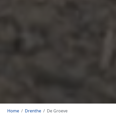
Home
Drenthe
De Groeve