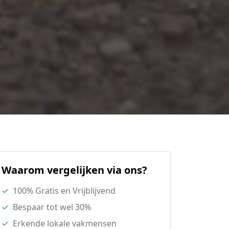
Waarom vergelijken via ons?
✓
100% Gratis en Vrijblijvend
✓
Bespaar tot wel 30%
✓
Erkende lokale vakmensen