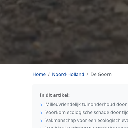
Home
Noord-Holland
De Goorn
In dit artikel:
Milieuvriendelijk tuinonderhoud door 
Voorkom ecologische schade door tijdi
Vakmanschap voor een ecologisch eve