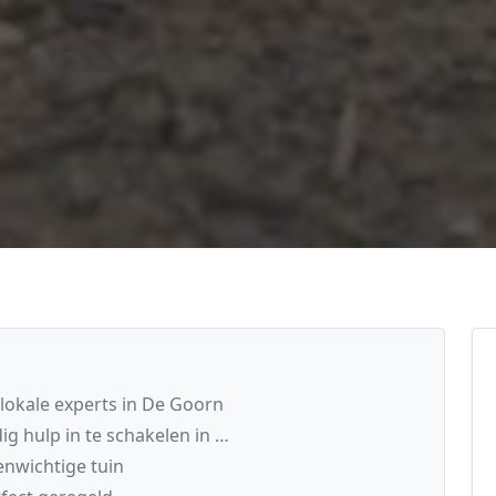
lokale experts in De Goorn
g hulp in te schakelen in …
nwichtige tuin