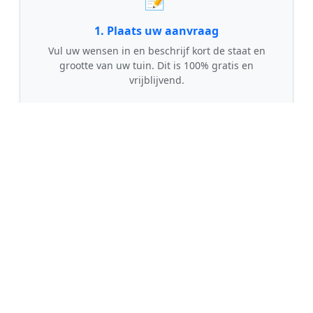
1. Plaats uw aanvraag
Vul uw wensen in en beschrijf kort de staat en
grootte van uw tuin. Dit is 100% gratis en
vrijblijvend.
🤝
2. Ontvang offertes
Kom in contact met maximaal 3 erkende en
gecontroleerde tuinmannen uit regio Cornwerd.
💰