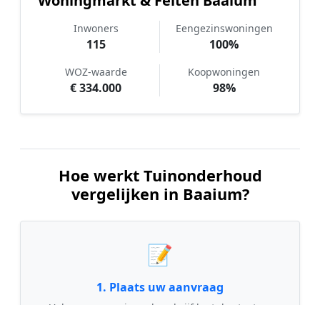
Woningmarkt & Feiten Baaium
Inwoners
Eengezinswoningen
115
100%
WOZ-waarde
Koopwoningen
€ 334.000
98%
Hoe werkt Tuinonderhoud
vergelijken in Baaium?
📝
1. Plaats uw aanvraag
Vul uw wensen in en beschrijf kort de staat en