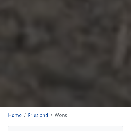
Home
Friesland
Wons