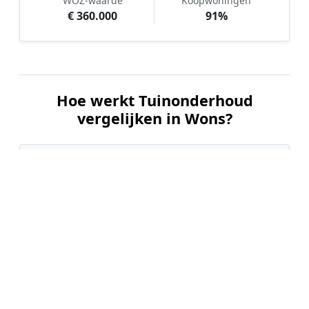
WOZ-waarde
Koopwoningen
€ 360.000
91%
Hoe werkt Tuinonderhoud
vergelijken in Wons?
📝
1. Plaats uw aanvraag
Vul uw wensen in en beschrijf kort de staat en
grootte van uw tuin. Dit is 100% gratis en
vrijblijvend.