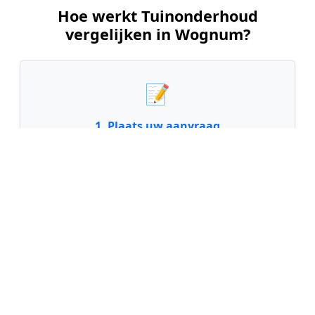
Hoe werkt Tuinonderhoud
vergelijken in Wognum?
📝
1. Plaats uw aanvraag
Vul uw wensen in en beschrijf kort de staat en
grootte van uw tuin. Dit is 100% gratis en
vrijblijvend.
🤝
2. Ontvang offertes
Kom in contact met maximaal 3 erkende en