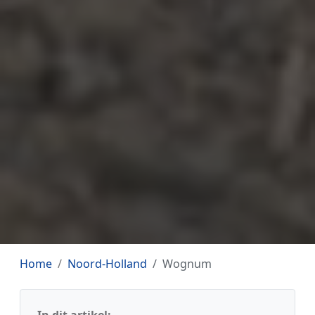
Home
Noord-Holland
Wognum
In dit artikel: