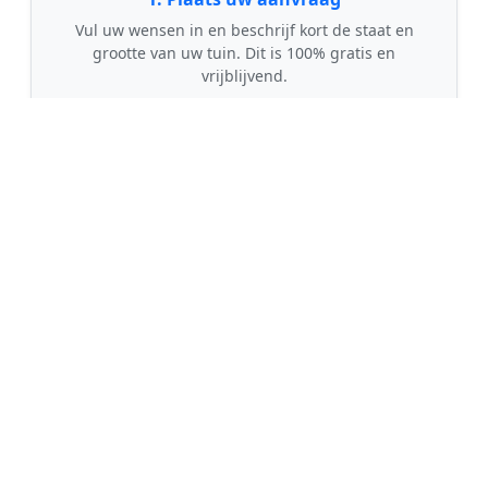
Vul uw wensen in en beschrijf kort de staat en
grootte van uw tuin. Dit is 100% gratis en
vrijblijvend.
🤝
2. Ontvang offertes
Kom in contact met maximaal 3 erkende en
gecontroleerde tuinmannen uit regio Walsoorden.
💰
3. Vergelijk & Bespaar