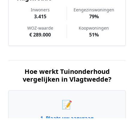
Inwoners
Eengezinswoningen
3.415
79%
WOZ-waarde
Koopwoningen
€ 289.000
51%
Hoe werkt Tuinonderhoud
vergelijken in Vlagtwedde?
📝
1. Plaats uw aanvraag
Vul uw wensen in en beschrijf kort de staat en
grootte van uw tuin. Dit is 100% gratis en