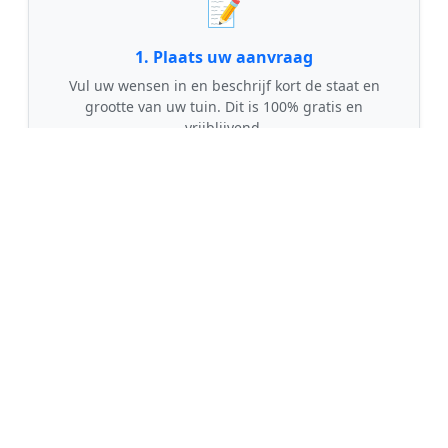
📝
1. Plaats uw aanvraag
Vul uw wensen in en beschrijf kort de staat en
grootte van uw tuin. Dit is 100% gratis en
vrijblijvend.
🤝
2. Ontvang offertes
Kom in contact met maximaal 3 erkende en
gecontroleerde tuinmannen uit regio Twello.
💰