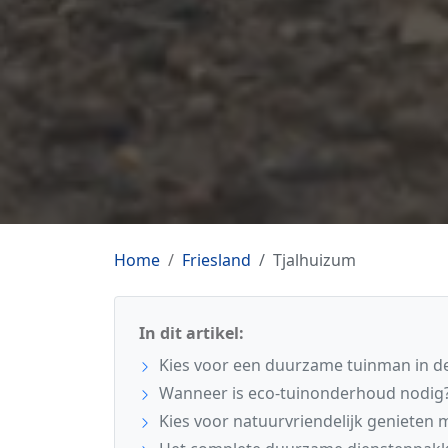
Home
Friesland
Tjalhuizum
In dit artikel:
Kies voor een duurzame tuinman in de
Wanneer is eco-tuinonderhoud nodig
Kies voor natuurvriendelijk genieten