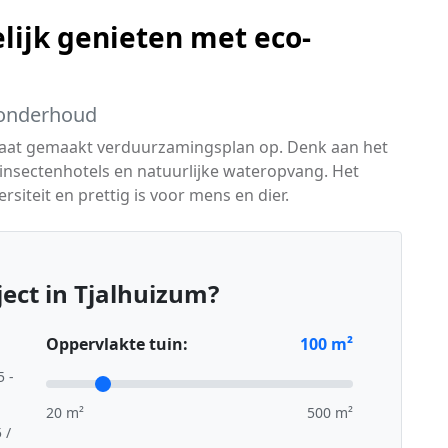
lijk genieten met eco-
k onderhoud
maat gemaakt verduurzamingsplan op. Denk aan het
insectenhotels en natuurlijke wateropvang. Het
ersiteit en prettig is voor mens en dier.
ect in Tjalhuizum?
Oppervlakte tuin:
100
m²
5 -
20 m²
500 m²
 /