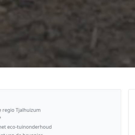
 regio Tjalhuizum
?
 met eco-tuinonderhoud