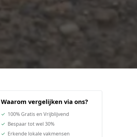
Waarom vergelijken via ons?
✓
100% Gratis en Vrijblijvend
✓
Bespaar tot wel 30%
✓
Erkende lokale vakmensen