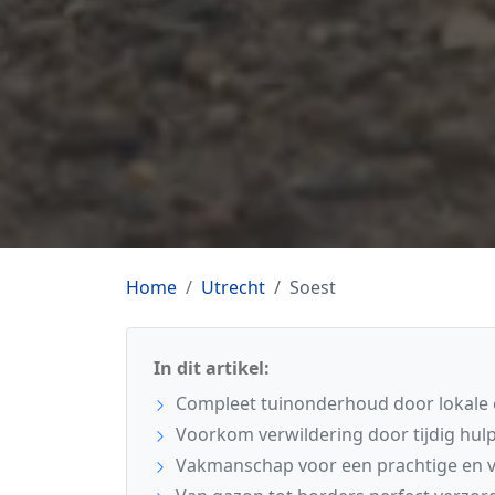
Home
Utrecht
Soest
In dit artikel:
Compleet tuinonderhoud door lokale e
Voorkom verwildering door tijdig hulp 
Vakmanschap voor een prachtige en ve