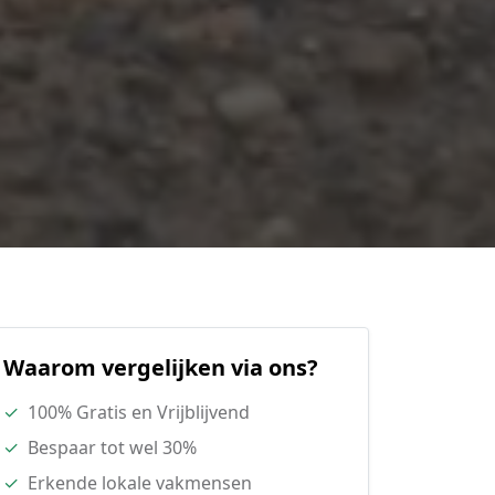
Waarom vergelijken via ons?
✓
100% Gratis en Vrijblijvend
✓
Bespaar tot wel 30%
✓
Erkende lokale vakmensen