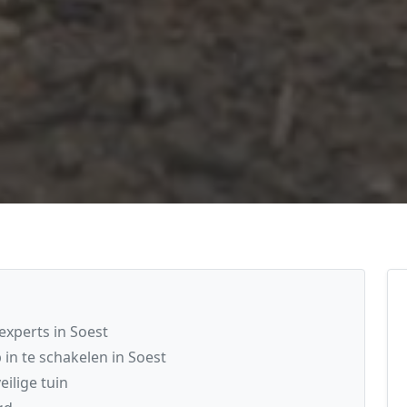
xperts in Soest
in te schakelen in Soest
ilige tuin