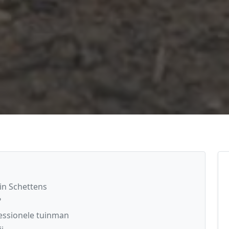
in Schettens
?
essionele tuinman