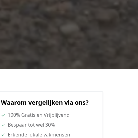
Waarom vergelijken via ons?
✓
100% Gratis en Vrijblijvend
✓
Bespaar tot wel 30%
✓
Erkende lokale vakmensen