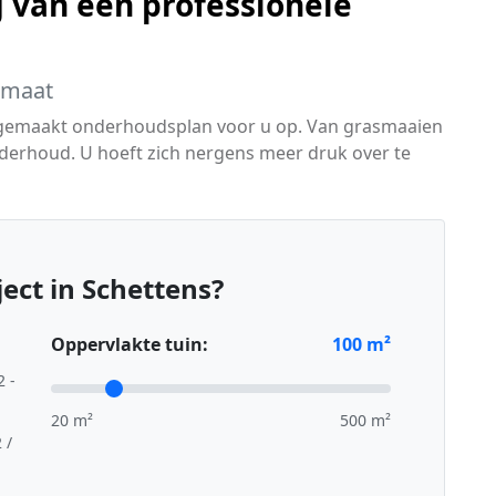
 van een professionele
 maat
 gemaakt onderhoudsplan voor u op. Van grasmaaien
derhoud. U hoeft zich nergens meer druk over te
ect in Schettens?
Oppervlakte tuin:
100
m²
2 -
20 m²
500 m²
 /