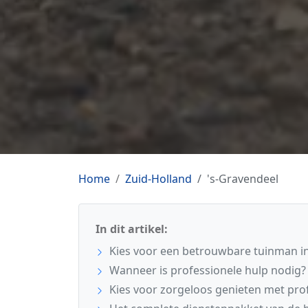
Home
Zuid-Holland
's-Gravendeel
In dit artikel:
Kies voor een betrouwbare tuinman in
Wanneer is professionele hulp nodig?
Kies voor zorgeloos genieten met pro