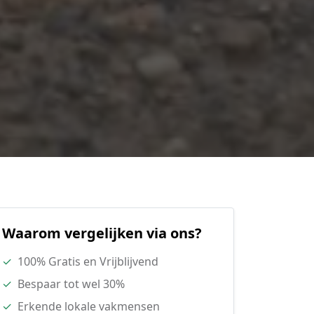
Waarom vergelijken via ons?
✓
100% Gratis en Vrijblijvend
✓
Bespaar tot wel 30%
✓
Erkende lokale vakmensen