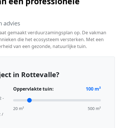
n een professionele
h advies
maat gemaakt verduurzamingsplan op. De vakman
chnieken die het ecosysteem versterken. Met een
heid van een gezonde, natuurlijke tuin.
ect in Rottevalle?
Oppervlakte tuin:
100
m²
2 -
20 m²
500 m²
 /