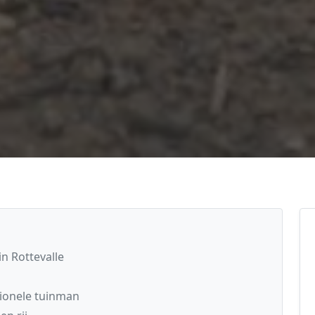
n Rottevalle
ionele tuinman