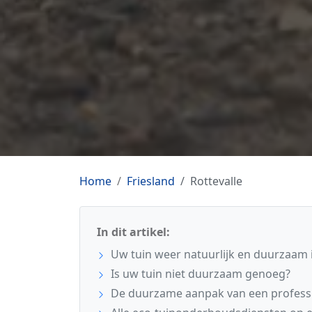
Home
Friesland
Rottevalle
In dit artikel:
Uw tuin weer natuurlijk en duurzaam i
Is uw tuin niet duurzaam genoeg?
De duurzame aanpak van een profess