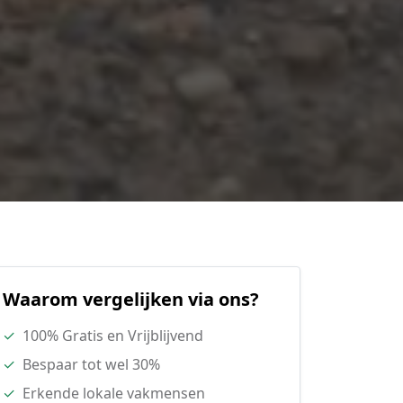
Waarom vergelijken via ons?
✓
100% Gratis en Vrijblijvend
✓
Bespaar tot wel 30%
✓
Erkende lokale vakmensen